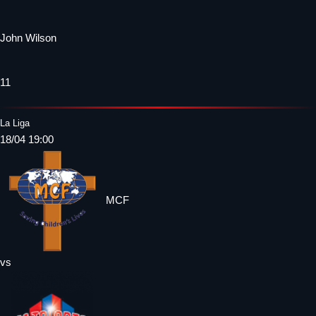
John Wilson
11
La Liga
18/04 19:00
MCF
vs