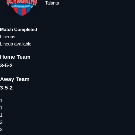
Talanta
Match Completed
Lineups
Lineup available
Home Team
3-5-2
Away Team
3-5-2
1
1
1
2
3