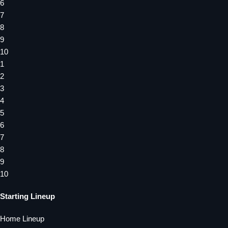
6
7
8
9
10
1
2
3
4
5
6
7
8
9
10
Starting Lineup
Home Lineup