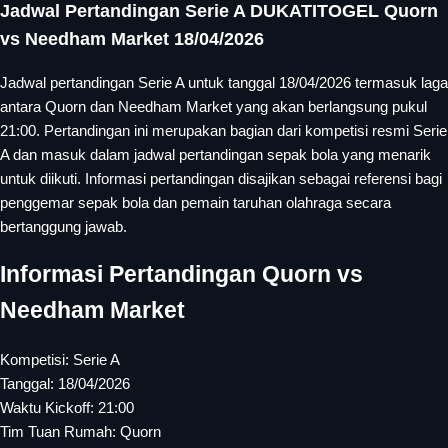
Jadwal Pertandingan Serie A DUKATITOGEL Quorn
vs Needham Market 18/04/2026
Jadwal pertandingan Serie A untuk tanggal 18/04/2026 termasuk laga
antara Quorn dan Needham Market yang akan berlangsung pukul
21:00. Pertandingan ini merupakan bagian dari kompetisi resmi Serie
A dan masuk dalam jadwal pertandingan sepak bola yang menarik
untuk diikuti. Informasi pertandingan disajikan sebagai referensi bagi
penggemar sepak bola dan pemain taruhan olahraga secara
bertanggung jawab.
Informasi Pertandingan Quorn vs
Needham Market
Kompetisi: Serie A
Tanggal: 18/04/2026
Waktu Kickoff: 21:00
Tim Tuan Rumah: Quorn