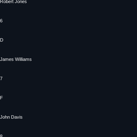
Robert Jones
6
D
James Williams
7
F
John Davis
8