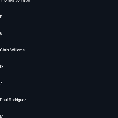
Thomas Johnson
F
6
Chris Williams
D
7
Paul Rodriguez
M