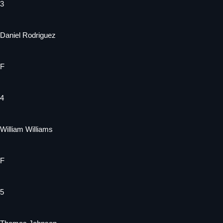
3
Daniel Rodriguez
F
4
William Williams
F
5