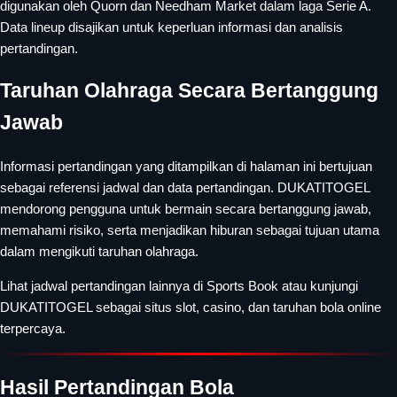
digunakan oleh Quorn dan Needham Market dalam laga Serie A.
Data lineup disajikan untuk keperluan informasi dan analisis
pertandingan.
Taruhan Olahraga Secara Bertanggung
Jawab
Informasi pertandingan yang ditampilkan di halaman ini bertujuan
sebagai referensi jadwal dan data pertandingan. DUKATITOGEL
mendorong pengguna untuk bermain secara bertanggung jawab,
memahami risiko, serta menjadikan hiburan sebagai tujuan utama
dalam mengikuti taruhan olahraga.
Lihat jadwal pertandingan lainnya di
Sports Book
atau kunjungi
DUKATITOGEL
sebagai situs slot, casino, dan taruhan bola online
terpercaya.
Hasil Pertandingan Bola