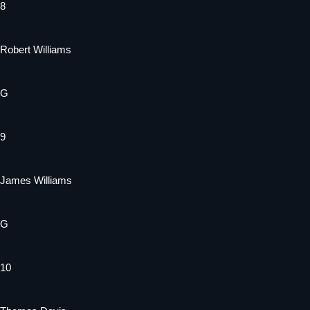
8
Robert Williams
G
9
James Williams
G
10