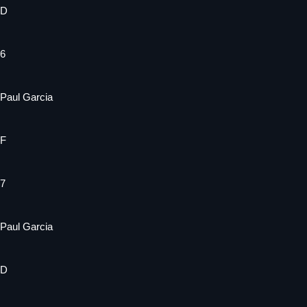
D
6
Paul Garcia
F
7
Paul Garcia
D