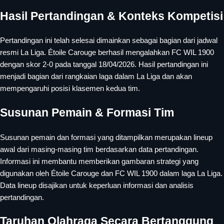
Hasil Pertandingan & Konteks Kompetisi
Pertandingan ini telah selesai dimainkan sebagai bagian dari jadwal
resmi La Liga. Étoile Carouge berhasil mengalahkan FC WIL 1900
dengan skor 2-0 pada tanggal 18/04/2026. Hasil pertandingan ini
menjadi bagian dari rangkaian laga dalam La Liga dan akan
mempengaruhi posisi klasemen kedua tim.
Susunan Pemain & Formasi Tim
Susunan pemain dan formasi yang ditampilkan merupakan lineup
awal dari masing-masing tim berdasarkan data pertandingan.
Informasi ini membantu memberikan gambaran strategi yang
digunakan oleh Étoile Carouge dan FC WIL 1900 dalam laga La Liga.
Data lineup disajikan untuk keperluan informasi dan analisis
pertandingan.
Taruhan Olahraga Secara Bertanggung