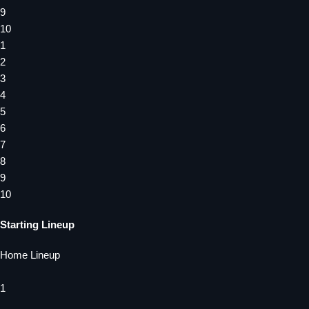
9
10
1
2
3
4
5
6
7
8
9
10
Starting Lineup
Home Lineup
1