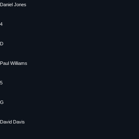
Daniel Jones
4
D
Paul Williams
5
G
David Davis