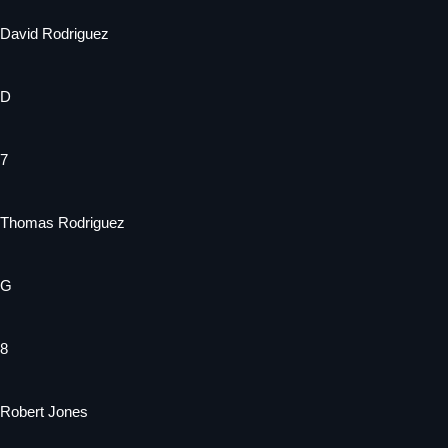
David Rodriguez
D
7
Thomas Rodriguez
G
8
Robert Jones