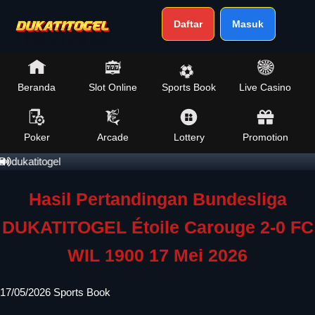
Daftar
Masuk
Beranda
Slot Online
Sports Book
Live Casino
Poker
Arcade
Lottery
Promotion
atitogel
Hasil Pertandingan Bundesliga
DUKATITOGEL Étoile Carouge 2-0 FC
WIL 1900 17 Mei 2026
17/05/2026
Sports Book