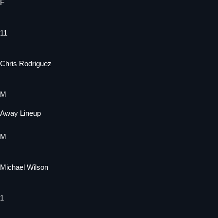
F
11
Chris Rodriguez
M
Away Lineup
M
Michael Wilson
1