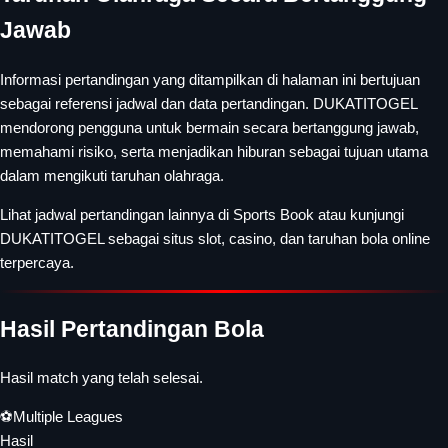
Jawab
Informasi pertandingan yang ditampilkan di halaman ini bertujuan
sebagai referensi jadwal dan data pertandingan. DUKATITOGEL
mendorong pengguna untuk bermain secara bertanggung jawab,
memahami risiko, serta menjadikan hiburan sebagai tujuan utama
dalam mengikuti taruhan olahraga.
Lihat jadwal pertandingan lainnya di
Sports Book
atau kunjungi
DUKATITOGEL
sebagai situs slot, casino, dan taruhan bola online
terpercaya.
Hasil Pertandingan Bola
Hasil match yang telah selesai.
⚽
Multiple Leagues
Hasil