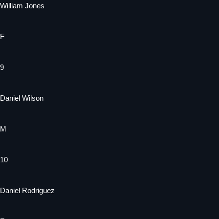
William Jones
F
9
Daniel Wilson
M
10
Daniel Rodriguez