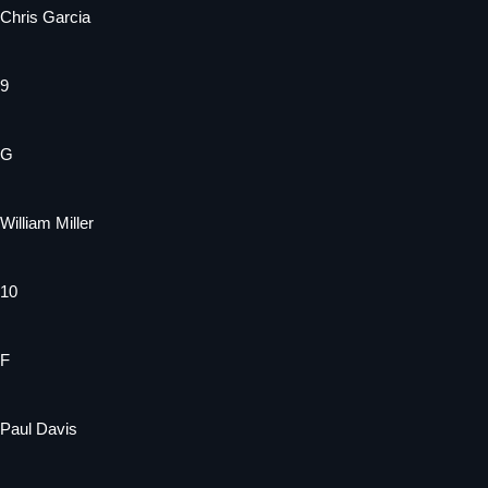
Chris Garcia
9
G
William Miller
10
F
Paul Davis