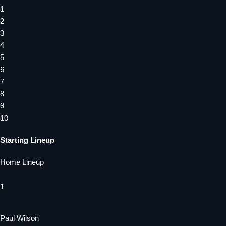
1
2
3
4
5
6
7
8
9
10
Starting Lineup
Home Lineup
1
Paul Wilson