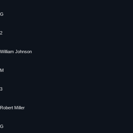
G
2
William Johnson
M
3
Robert Miller
G