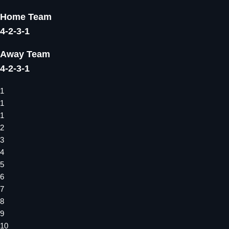
Home Team
4-2-3-1
Away Team
4-2-3-1
1
1
1
2
3
4
5
6
7
8
9
10