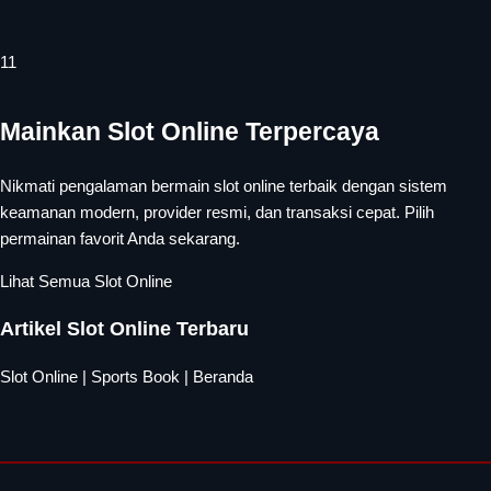
11
Mainkan Slot Online Terpercaya
Nikmati pengalaman bermain slot online terbaik dengan sistem
keamanan modern, provider resmi, dan transaksi cepat. Pilih
permainan favorit Anda sekarang.
Lihat Semua Slot Online
Artikel Slot Online Terbaru
Slot Online
|
Sports Book
|
Beranda