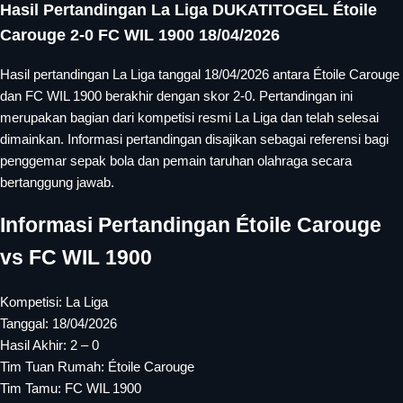
Hasil Pertandingan La Liga DUKATITOGEL Étoile
Carouge 2-0 FC WIL 1900 18/04/2026
Hasil pertandingan La Liga tanggal 18/04/2026 antara Étoile Carouge
dan FC WIL 1900 berakhir dengan skor 2-0. Pertandingan ini
merupakan bagian dari kompetisi resmi La Liga dan telah selesai
dimainkan. Informasi pertandingan disajikan sebagai referensi bagi
penggemar sepak bola dan pemain taruhan olahraga secara
bertanggung jawab.
Informasi Pertandingan Étoile Carouge
vs FC WIL 1900
Kompetisi: La Liga
Tanggal: 18/04/2026
Hasil Akhir: 2 – 0
Tim Tuan Rumah: Étoile Carouge
Tim Tamu: FC WIL 1900