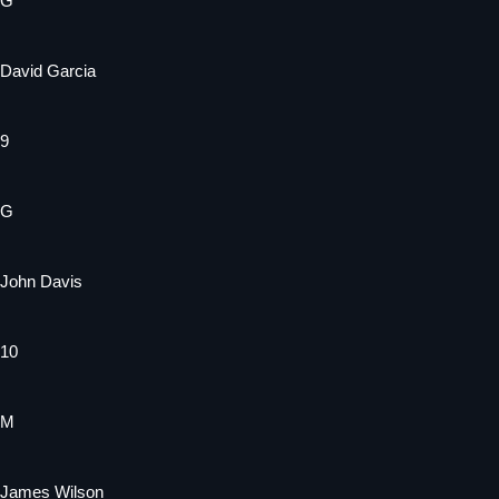
G
David Garcia
9
G
John Davis
10
M
James Wilson