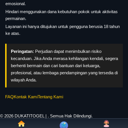
emosional.
Hindari menggunakan dana kebutuhan pokok untuk aktivitas
permainan.
Layanan ini hanya ditujukan untuk pengguna berusia 18 tahun
ke atas.
Peringatan:
Perjudian dapat menimbulkan risiko
kecanduan. Jika Anda merasa kehilangan kendali, segera
berhenti bermain dan cari bantuan dari keluarga,
profesional, atau lembaga pendampingan yang tersedia di
wilayah Anda.
FAQ
Kontak Kami
Tentang Kami
© 2026
DUKATITOGEL
| . Semua Hak Dilindungi.