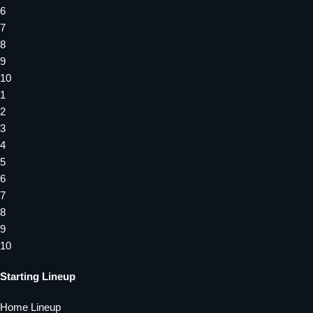
6
7
8
9
10
1
2
3
4
5
6
7
8
9
10
Starting Lineup
Home Lineup