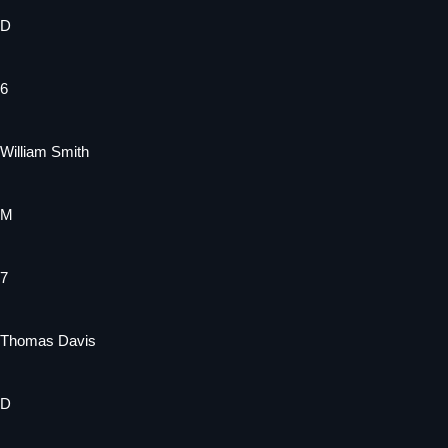
D
6
William Smith
M
7
Thomas Davis
D