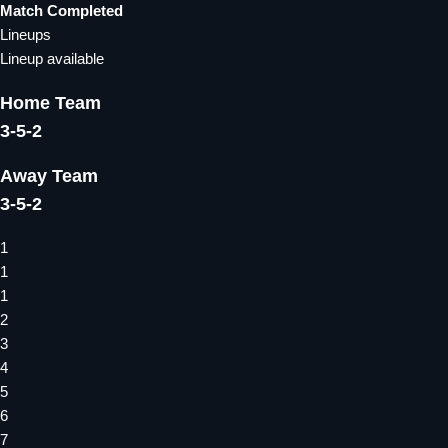
Match Completed
Lineups
Lineup available
Home Team
3-5-2
Away Team
3-5-2
1
1
1
2
3
4
5
6
7