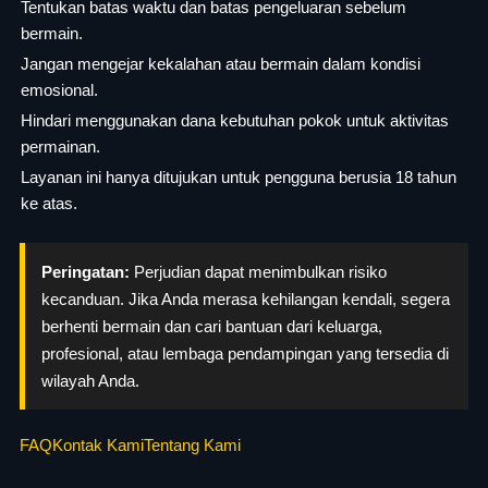
Tentukan batas waktu dan batas pengeluaran sebelum
bermain.
Jangan mengejar kekalahan atau bermain dalam kondisi
emosional.
Hindari menggunakan dana kebutuhan pokok untuk aktivitas
permainan.
Layanan ini hanya ditujukan untuk pengguna berusia 18 tahun
ke atas.
Peringatan:
Perjudian dapat menimbulkan risiko
kecanduan. Jika Anda merasa kehilangan kendali, segera
berhenti bermain dan cari bantuan dari keluarga,
profesional, atau lembaga pendampingan yang tersedia di
wilayah Anda.
FAQ
Kontak Kami
Tentang Kami