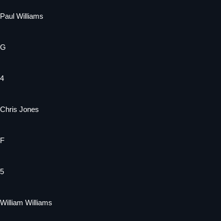
Paul Williams
G
4
Chris Jones
F
5
William Williams