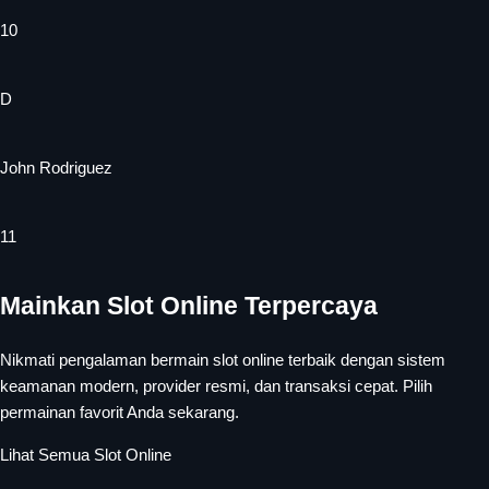
10
D
John Rodriguez
11
Mainkan Slot Online Terpercaya
Nikmati pengalaman bermain slot online terbaik dengan sistem
keamanan modern, provider resmi, dan transaksi cepat. Pilih
permainan favorit Anda sekarang.
Lihat Semua Slot Online