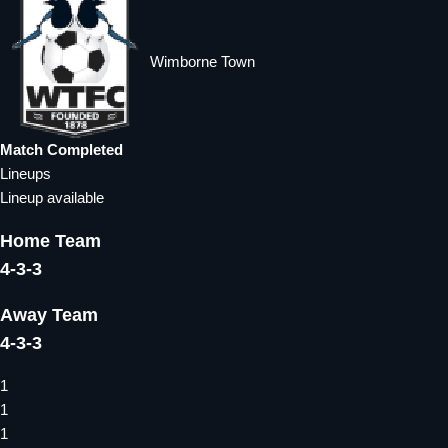
Wimborne Town
Match Completed
Lineups
Lineup available
Home Team
4-3-3
Away Team
4-3-3
1
1
1