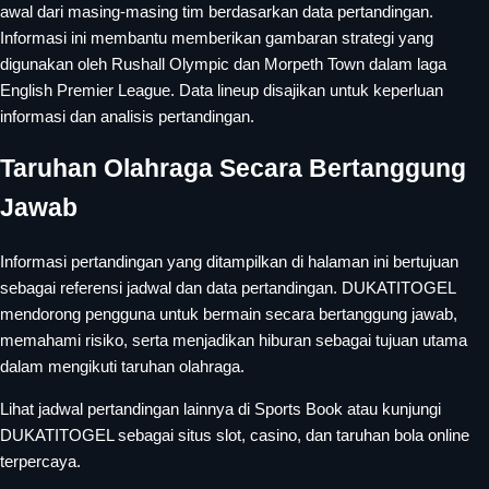
awal dari masing-masing tim berdasarkan data pertandingan.
Informasi ini membantu memberikan gambaran strategi yang
digunakan oleh Rushall Olympic dan Morpeth Town dalam laga
English Premier League. Data lineup disajikan untuk keperluan
informasi dan analisis pertandingan.
Taruhan Olahraga Secara Bertanggung
Jawab
Informasi pertandingan yang ditampilkan di halaman ini bertujuan
sebagai referensi jadwal dan data pertandingan. DUKATITOGEL
mendorong pengguna untuk bermain secara bertanggung jawab,
memahami risiko, serta menjadikan hiburan sebagai tujuan utama
dalam mengikuti taruhan olahraga.
Lihat jadwal pertandingan lainnya di
Sports Book
atau kunjungi
DUKATITOGEL
sebagai situs slot, casino, dan taruhan bola online
terpercaya.