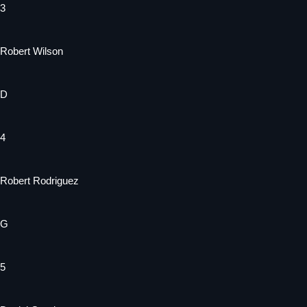
3
Robert Wilson
D
4
Robert Rodriguez
G
5