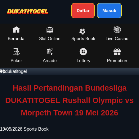
Daftar
Masuk
Beranda
Slot Online
Sports Book
Live Casino
Poker
Arcade
Lottery
Promotion
atitogel
Hasil Pertandingan Bundesliga
DUKATITOGEL Rushall Olympic vs
Morpeth Town 19 Mei 2026
19/05/2026
Sports Book