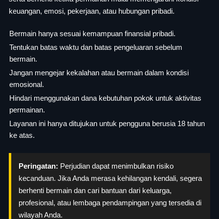
keuangan, emosi, pekerjaan, atau hubungan pribadi.
Bermain hanya sesuai kemampuan finansial pribadi.
Tentukan batas waktu dan batas pengeluaran sebelum
bermain.
Jangan mengejar kekalahan atau bermain dalam kondisi
emosional.
Hindari menggunakan dana kebutuhan pokok untuk aktivitas
permainan.
Layanan ini hanya ditujukan untuk pengguna berusia 18 tahun
ke atas.
Peringatan:
Perjudian dapat menimbulkan risiko
kecanduan. Jika Anda merasa kehilangan kendali, segera
berhenti bermain dan cari bantuan dari keluarga,
profesional, atau lembaga pendampingan yang tersedia di
wilayah Anda.