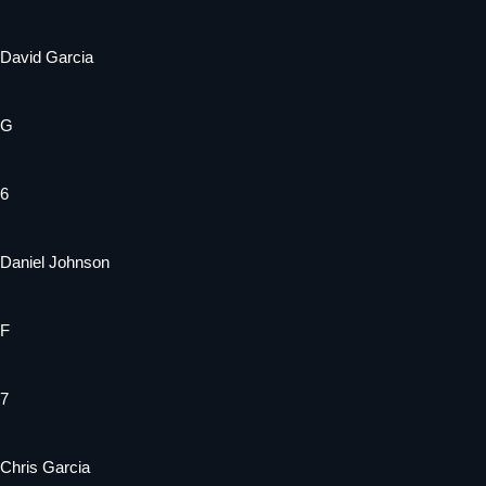
David Garcia
G
6
Daniel Johnson
F
7
Chris Garcia