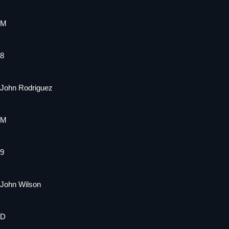
M
8
John Rodriguez
M
9
John Wilson
D