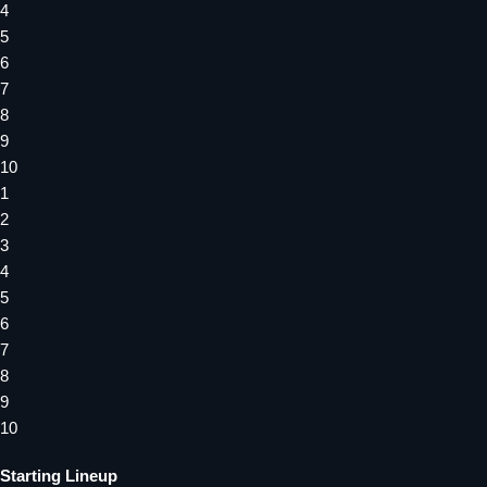
4
5
6
7
8
9
10
1
2
3
4
5
6
7
8
9
10
Starting Lineup