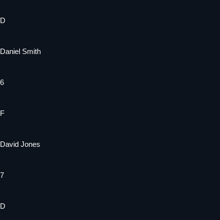
D
Daniel Smith
6
F
David Jones
7
D