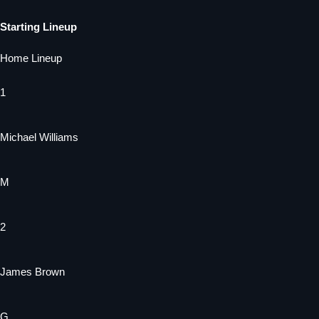
Starting Lineup
Home Lineup
1
Michael Williams
M
2
James Brown
G