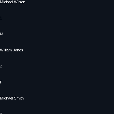
Michael Wilson
1
M
William Jones
2
F
Michael Smith