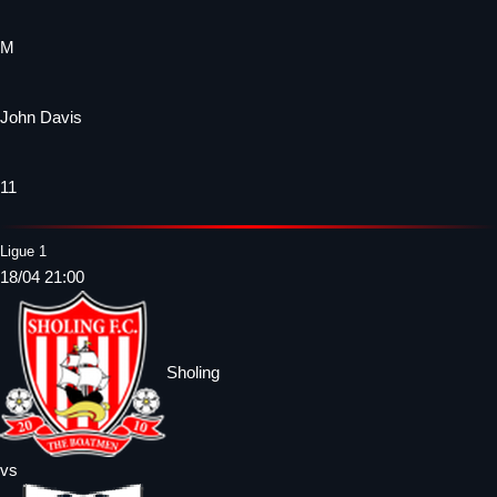
M
John Davis
11
Ligue 1
18/04 21:00
Sholing
vs