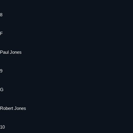
8
F
Paul Jones
9
G
Robert Jones
10